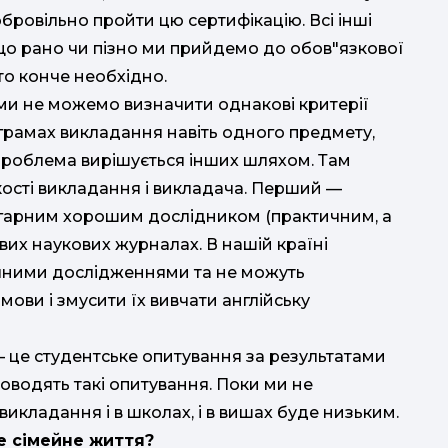
бровільно пройти цю сертифікацію. Всі інші
 що рано чи пізно ми прийдемо до обов"язкової
сто конче необхідно.
т ми не можемо визначити однакові критерії
ограмах викладання навіть одного предмету,
 проблема вирішується інших шляхом. Там
кості викладання і викладача. Перший —
 гарним хорошим дослідником (практичним, а
ових наукових журналах. В нашій країні
ичними дослідженнями та не можуть
мови і змусити їх вивчати англійську
— це студентське опитування за результатами
оводять такі опитування. Поки ми не
викладання і в школах, і в вишах буде низьким.
е сімейне життя?