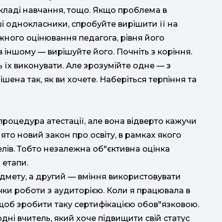
кладі навчання, тощо. Якщо проблема в
і однокласники, спробуйте вирішити її на
жного оцінювання педагога, рівня його
 іншому — вирішуйте його. Почніть з коріння.
ь їх виконувати. Але зрозумійте одне — з
ена так, як ви хочете. Наберіться терпіння та
 процедура атестації, але вона відверто кажучи
то новий закон про освіту, в рамках якого
лів. Тобто незалежна об"єктивна оцінка
 етапи.
мету, а другий — вміння використовувати
ички роботи з аудиторією. Коли я працювала в
 щоб зробити таку сертифікацією обов"язковою.
дні вчитель, який хоче підвищити свій статус