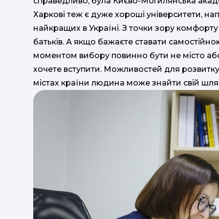
справедливо, була Києво-Могилянська академ
Харкові теж є дуже хороші університети, нап
найкращих в Україні. З точки зору комфорту
батьків. А якщо бажаєте ставати самостійн
моментом вибору повинно бути не місто або 
хочете вступити. Можливостей для розвитку ба
містах країни людина може знайти свій шля