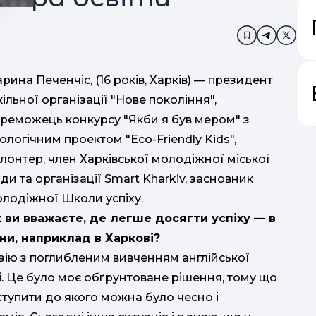
Додати в за
рина Печенчіс, (16 років, Харків) — президент
ільної організації "Нове покоління",
реможець конкурсу "Якби я був мером" з
ологічним проектом "Eco-Friendly Kids",
Мо
лонтер, член Харківської молодіжної міської
ди та організації Smart Kharkiv, засновник
лодіжної Школи успіху.
 ви вважаєте, де легше досягти успіху — в
ни, наприклад в Харкові?
азію з поглибленим вивченням англійської
і. Це було моє обґрунтоване рішення, тому що
вступити до якого можна було чесно і