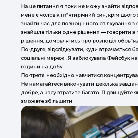
На це питання я поки не можу знайти відпові
мене є чоловік і п"ятирічний син, крім цьо
знайти час для повноцінного спілкування з 
знайшла тільки одне рішення — говорити з 
рішення, домовлятись про розподіл обов"язк
По-друге, відслідкувати, куди втрачається б
соціальні мережі. Я заблокувала Фейсбук на 
години на добу.
По-третє, необхідно навчитися концентрува
Не намагайтеся виконувати декілька завдан
добре, а часу втратите багато. Підвищуйте як
зможете збільшити.