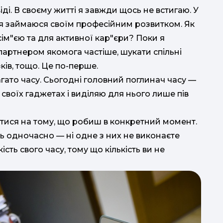
ді. В своєму житті я завжди щось не встигаю. У
го я займаюся своїм професійним розвитком. Як
сім"єю та для активної кар"єри? Поки я
партнером якомога частіше, шукати спільні
ів, тощо. Це по-перше.
агато часу. Сьогодні головний поглинач часу —
своїх гаджетах і виділяю для нього лише пів
тися на тому, що робиш в конкретний момент.
ь одночасно — ні одне з них не виконаєте
ість свого часу, тому що кількість ви не