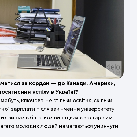
групи.
чатися за кордон — до Канади, Америки,
досягнення успіху в Україні?
абуть, ключова, не стільки освітня, скільки
ої зарплати після закінчення університету.
яних вишах в багатьох випадках є застарілим.
 багато молодих людей намагаються уникнути,