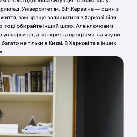
ія. Сьогодні інша ситуація і я знаю, що у
риклад, Університет ім. В.Н.Каразіна — один з
 життя, вам краще залишитися в Харкові біля
ою, тоді обирайте інший шлях. Але ключовим
університет, а конкретна програма, на яку ви
гато не тільки в Києві. В Харкові та в інших
х.
в
с
о
клуб: - 
ро
та 
CH
та