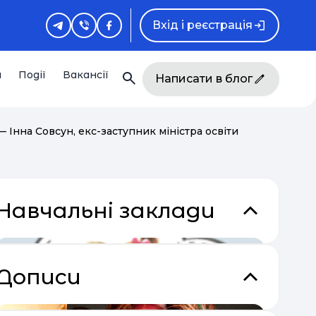
Вхід і реєстрація
и
Події
Вакансії
Написати в блог
— Інна Совсун, екс-заступник міністра освіти
Навчальні заклади
Дописи