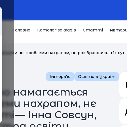
Головна
Каталог закладів
Статті
Автор
вирішити всі проблеми нахрапом, не розібравшись в їх суті
Інтерв'ю
Освіта в Україні
хто намагається
еми нахрапом, не
уті— Інна Совсун,
стра освіти