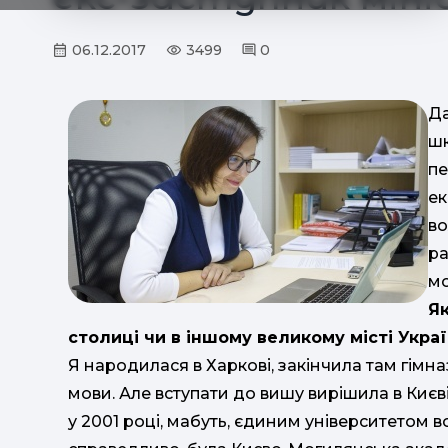
06.12.2017
3499
0
Да
шк
пе
ек
во
ра
мо
Як
столиці чи в іншому великому місті Украї
Я народилася в Харкові, закінчила там гімн
мови. Але вступати до вишу вирішила в Києв
у 2001 році, мабуть, єдиним університетом 