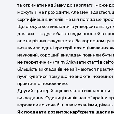
та отримати надбавку до зарплати, може до
можуть її не проходити. Але мені здається,
сертифікації вчителів. На мій погляд це про
Що стосується викладачів університетів, ту
для всіх — є дуже багато відмінностей в пр
але на різних факультетах. За кордоном ця
визначили єдині критерії для оцінювання я
науковий, хороший викладач повинен бути
не теоретичним) та публікувати статті в світ
більшість викладачів не займаються практ
публікуватися, тому що не знають іноземної 
практично неможливо.
Другий критерій оцінки якості викладання 
викладання. Одиниці вишів нашої країни пр
впровадимо хоча б ці два механізми, рівень 
Як поєднати розвиток кар"єри та щаслив