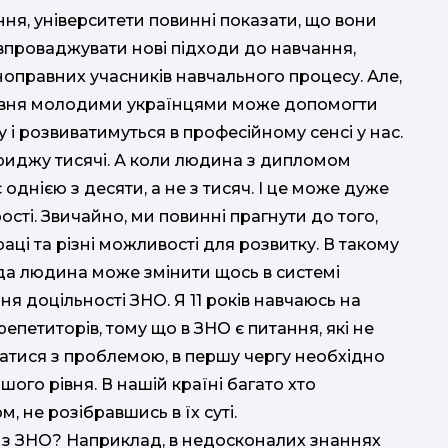
турн
ня, університети повинні показати, що вони
впроваджувати нові підходи до навчання,
вноправних учасників навчального процесу. Але,
 рівня молодими українцями може допомогти
 і розвиватимуться в професійному сенсі у нас.
риджу тисячі. А коли людина з дипломом
 однією з десяти, а не з тисяч. І це може дуже
сті. Звичайно, ми повинні прагнути до того,
аці та різні можливості для розвитку. В такому
да людина може змінити щось в системі
д
я доцільності ЗНО. Я 11 років навчаюсь на
епетиторів, тому що в ЗНО є питання, які не
атися з проблемою, в першу чергу необхідно
шого рівня. В нашій країні багато хто
 не розібравшись в їх суті.
нац
 з ЗНО? Наприклад, в недосконалих знаннях