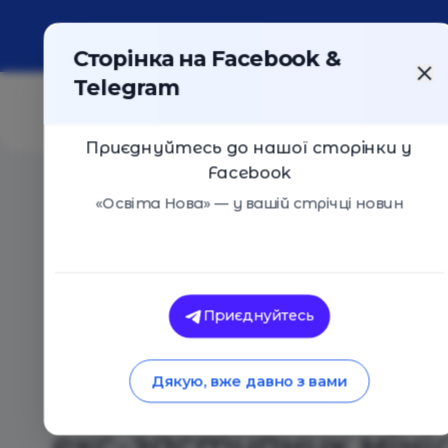
Про портал
Реклама
Контакти
Сторінка на Facebook &
Telegram
Приєднуйтесь до нашої сторінки у
Facebook
Головна
/
Статті
/
В Україні багато хто намагається 
«Освіта Нова» — у вашій стрічці новин
Освіта Нова
В Україні багато 
Приєднуйтесь
вирішити всі пробл
Дякую, вже давно з вами
розібравшись в їх с
екс-заступник міні