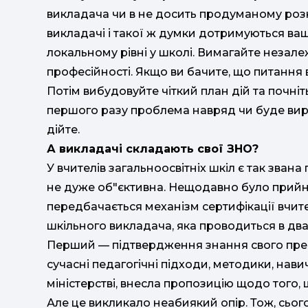
викладача чи в не досить продуманому роз
викладачі і такої ж думки дотримуються ваш
локальному рівні у школі. Вимагайте незале
професійності. Якщо ви бачите, що питання в
Потім вибудовуйте чіткий план дій та почніт
першого разу проблема навряд чи буде виріш
дійте.
А викладачі складають свої ЗНО?
У вчителів загальноосвітніх шкіл є так звана
не дуже об"єктивна. Нещодавно було прийня
передбачається механізм сертифікації вчите
шкільного викладача, яка проводиться в два
Перший — підтвердження знання свого пред
сучасні педагогічні підходи, методики, нав
міністерстві, внесла пропозицію щодо того,
Але це викликало неабиякий опір. Тож, сього