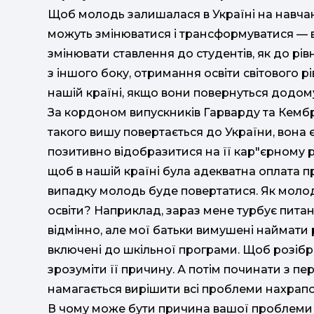
Щоб молодь залишалася в Україні на навчан
можуть змінюватися і трансформуватися — 
змінювати ставлення до студентів, як до рі
з іншого боку, отримання освіти світового
нашій країні, якщо вони повернуться додому
За кордоном випускників Гарварду та Кемб
такого вишу повертається до України, вона є
позитивно відобразитися на її кар"єрному ро
щоб в нашій країні була адекватна оплата пр
випадку молодь буде повертатися. Як моло
освіти? Наприклад, зараз мене турбує питанн
відмінно, але мої батьки вимушені наймати р
включені до шкільної програми. Щоб розібр
зрозуміти її причину. А потім починати з пер
намагається вирішити всі проблеми нахрапом,
В чому може бути причина вашої проблеми