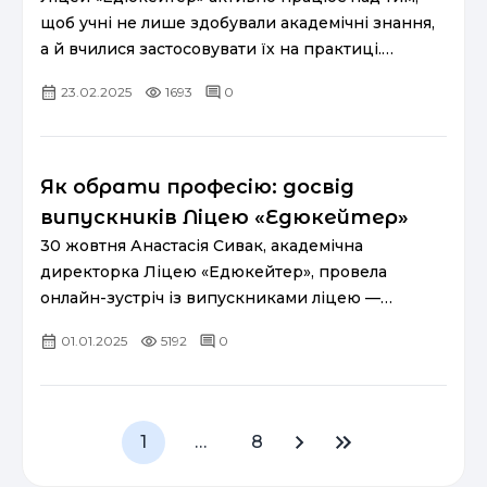
щоб учні не лише здобували академічні знання,
а й вчилися застосовувати їх на практиці.
Центральним елементом цієї роботи є проєктна
23.02.2025
1693
0
діяльність, яка трансф...
Як обрати професію: досвід
випускників Ліцею «Едюкейтер»
30 жовтня Анастасія Сивак, академічна
директорка Ліцею «Едюкейтер», провела
онлайн-зустріч із випускниками ліцею —
Катериною Лютіковою та Павлом Білоусом. Під
01.01.2025
5192
0
час розмови обговорювали вибір професі...
1
…
8