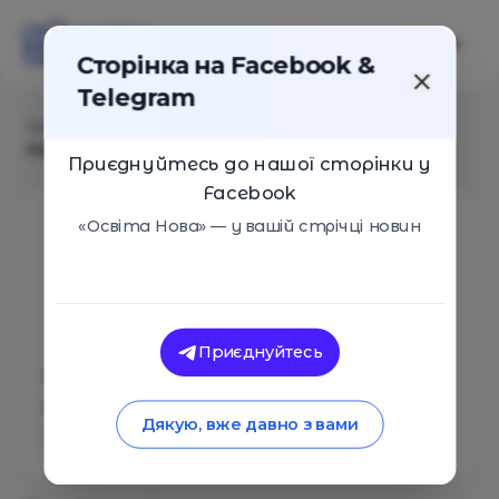
Сторінка на Facebook &
Telegram
Головна
/
Aвтори
/
Команда викладачів Ліцею
Educator
Приєднуйтесь до нашої сторінки у
Facebook
«Освіта Нова» — у вашій стрічці новин
Приєднуйтесь
Команда викладачів Ліцею
Educator
Дякую, вже давно з вами
Кількість статей: 40