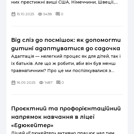
них престижні виші США, Німеччини, Швеції,
Австрії, Франції. Для цього у ліцеї створені всі
15.10.2025
5438
0
умови: додаткові...
Від сліз до посмішок: як допомогти
дитині адаптуватися до садочка
Адаптація — нелегкий процес як для дітей, так і
їх батьків. Але що ж робити, аби він був менш
травматичним? Про це ми поспілкувалися з
експерткою з дитячої адаптації, педагогинею та
16.09.2025
1487
0
авторкою книжок...
Проєктний та профорієнтаційний
напрямок навчання в ліцеї
«Едюкейтер»
Ліцей «Едюкейтер» активно працює над тим,