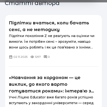
Статті автора
Підлітки вчаться, коли бачать
сенс, а не методику
Підлітки покоління Z не реагують на оцінки чи
вимоги. Їм потрібен сенс – зрозуміти, навіщо
вони щось роблять і як це пов’язано з їхніми
мріями. Про це – роздуми Анастасії Сивак,
02.11.2025
1297
0
академічної директ...
«Навчання за кордоном — це
виклик, до якого варто
готуватися роками»: інтервʼю з
Тетяною Білоус, мамою учнів
Учні Ліцею Educator вже багато років успішно
вступають у закордонні університети — серед
Ліцею Educator