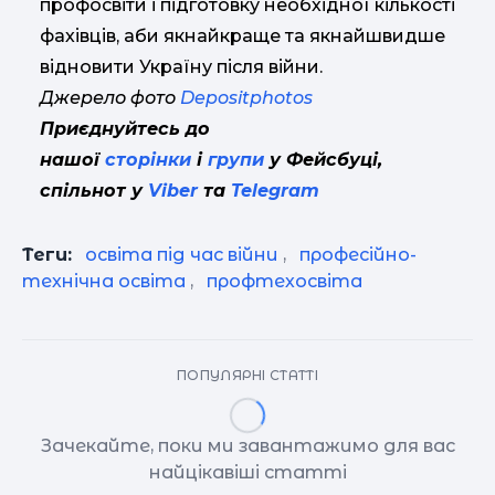
профосвіти і підготовку необхідної кількості
фахівців, аби якнайкраще та якнайшвидше
відновити Україну після війни.
Джерело фото
Depositphotos
Приєднуйтесь до
нашої
сторінки
і
групи
у Фейсбуці,
спільнот у
Viber
та
Telegram
Теги:
освіта під час війни
,
професійно-
технічна освіта
,
профтехосвіта
ПОПУЛЯРНІ СТАТТІ
Зачекайте, поки ми завантажимо для вас
найцікавіші статті