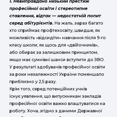
1. Невиправдано низький престиж
професійної освіти і стереотипне
ставлення, відтак — недостатній попит
серед абітурієнтів
.
На жаль, зараз багато
хто сприймає профтехосвіту, швидше, як
можливість «відсидіти» навчання після 9-го
класу школи, як щось для «двійочників»,
або обирає за залишковим принципом,
якщо має сумнівні шанси вступити до ЗВО.
У результаті здобувачів професійної освіти
за роки незалежності України поменшало
приблизно у 2,5 разу.
Крім того, серед потенційних учнів
існує уявлення, що випускникам закладів
професійної освіти важко влаштуватися на
роботу. Хоча, згідно з даними Державної