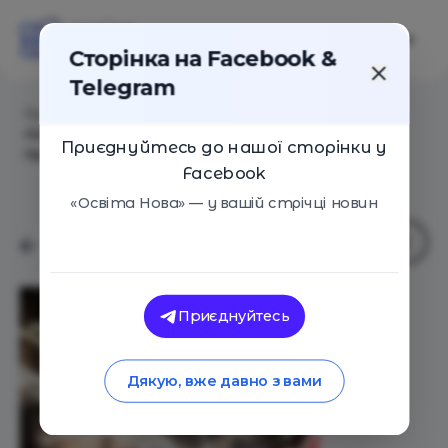
Сторінка на Facebook &
Telegram
Головна
/
Статті
/
Хто буде відбудовувати Україну
після війни, або Чому профтехосвіта має стати
Приєднуйтесь до нашої сторінки у
пріоритетом держави
Facebook
«Освіта Нова» — у вашій стрічці новин
Приєднуйтесь
Дякую, вже давно з вами