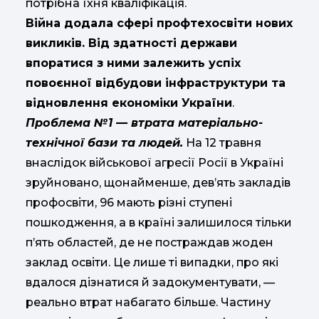
потрібна їхня кваліфікація.
Війна додала сфері профтехосвіти нових
викликів. Від здатності держави
впоратися з ними залежить успіх
повоєнної відбудови інфраструктури та
відновлення економіки України
.
Проблема №1 — втрата матеріально-
технічної бази та людей.
На 12 травня
внаслідок військової агресії Росії в Україні
зруйновано, щонайменше, дев’ять закладів
профосвіти, 96 мають різні ступені
пошкодження, а в країні залишилося тільки
п’ять областей, де не постраждав жоден
заклад освіти. Це лише ті випадки, про які
вдалося дізнатися й задокументувати, —
реально втрат набагато більше. Частину