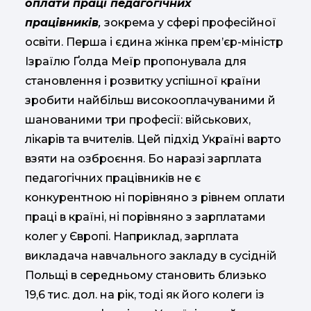
оплати праці педагогічних
працівників
,
зокрема у сфері професійної
освіти. Перша і єдина жінка прем’єр-міністр
Ізраїлю Ґолда Меїр пропонувала для
становлення і розвитку успішної країни
зробити найбільш високооплачуваними й
шанованими три професії: військових,
лікарів та вчителів. Цей підхід Україні варто
взяти на озброєння. Бо наразі зарплата
педагогічних працівників не є
конкурентною ні порівняно з рівнем оплати
праці в країні, ні порівняно з зарплатами
колег у Європі. Наприклад, зарплата
викладача навчального закладу в сусідній
Польщі в середньому становить близько
19,6 тис. дол. на рік, тоді як його колеги із