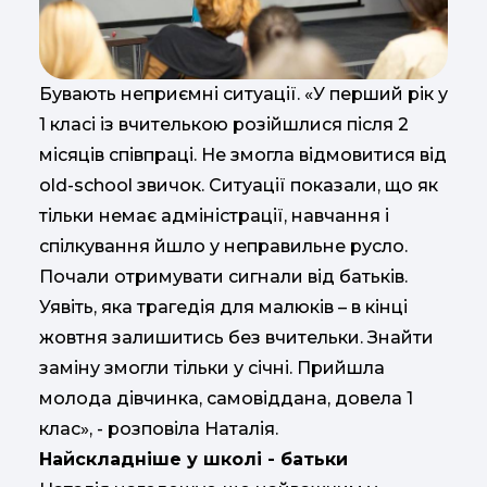
Бувають неприємні ситуації. «У перший рік у
1 класі із вчителькою розійшлися після 2
місяців співпраці. Не змогла відмовитися від
old-school звичок. Ситуації показали, що як
тільки немає адміністрації, навчання і
спілкування йшло у неправильне русло.
Почали отримувати сигнали від батьків.
Уявіть, яка трагедія для малюків – в кінці
жовтня залишитись без вчительки. Знайти
заміну змогли тільки у січні. Прийшла
молода дівчинка, самовіддана, довела 1
клас», - розповіла Наталія.
Найскладніше у школі - батьки