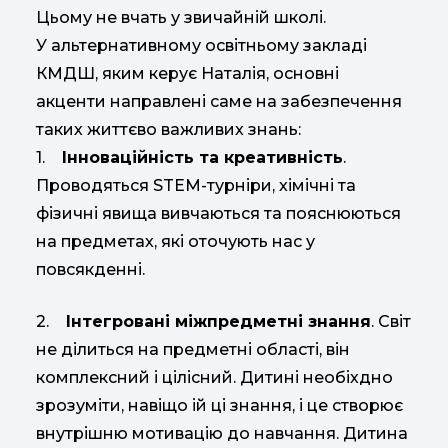
Цьому не вчать у звичайній школі.
У альтернативному освітньому закладі
КМДШ, яким керує Наталія, основні
акценти направлені саме на забезпечення
таких життєво важливих знань:
1.
Інноваційність та креативність
.
Проводяться STEM-турніри, хімічні та
фізичні явища вивчаються та пояснюються
на предметах, які оточують нас у
повсякденні.
2.
Інтегровані міжпредметні знання
. Світ
не ділиться на предметні області, він
комплексний і цілісний. Дитині необіхдно
зрозуміти, навіщо ій ці знання, і це створює
внутрішню мотивацію до навчання. Дитина