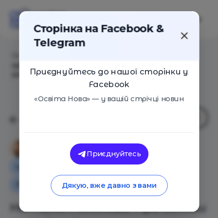
Сторінка на Facebook &
Telegram
Головна
/
Статті
/
Наталія Лімонова: Про основи
організації альтернативної освіти на прикладі
Приєднуйтесь до нашої сторінки у
КМДШ
Facebook
«Освіта Нова» — у вашій стрічці новин
Марія Іващенко
Приєднуйтесь
Інтерв'ю
Освіта в Україні
Оглядові статті
Дякую, вже давно з вами
Наталія Лімонова: Про основи