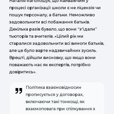
Наталія наголошує, що найважчим у
процесі організації школи є не ліцензія чи
пошук персоналу, а батьки. Неможливо
задовольнити всі побажання батьків.
Декілька разів бувало, що вони “з'їдали”
тьюторів та вчителів. «Цілий рік ми
старалися задовольнити всі вимоги батьків,
але це було варте надзвичайних зусиль.
Врешті, дійшли висновку, що якщо вони
поважають нас як експертів, потрібно
довіритись».
Політика взаємовідносин
прописується у договорах,
включаючи такі тонкощі, як
взаємоповага при спілкування з