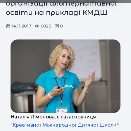
організації альтернативної
освіти на прикладі КМДШ
14.11.2017
6823
0
Наталія Лімонова, співзасновниця
"
Креативної Міжнародної Дитячої Школи
",