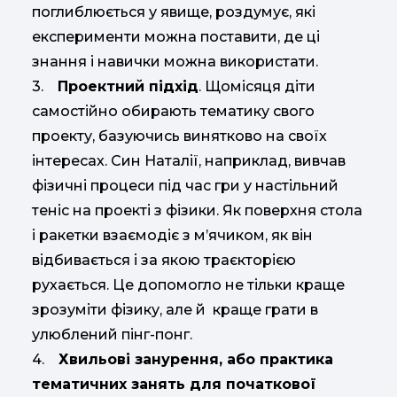
поглиблюється у явище, роздумує, які
експерименти можна поставити, де ці
знання і навички можна використати.
3.
Проектний підхід
. Щомісяця діти
самостійно обирають тематику свого
проекту, базуючись винятково на своїх
інтересах. Син Наталії, наприклад, вивчав
фізичні процеси під час гри у настільний
теніс на проекті з фізики. Як поверхня стола
і ракетки взаємодіє з м’ячиком, як він
відбивається і за якою траєкторією
рухається. Це допомогло не тільки краще
зрозуміти фізику, але й краще грати в
улюблений пінг-понг.
4.
Хвильові занурення, або практика
тематичних занять для початкової