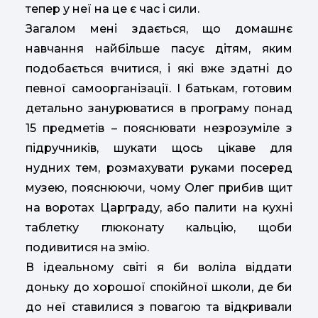
тепер у неї на це є час і сили.
Загалом мені здається, що домашнє
навчання найбільше пасує дітям, яким
подобається вчитися, і які вже здатні до
певної самоорганізації. І батькам, готовим
детально занурюватися в програму понад
15 предметів – пояснювати незрозуміле з
підручників, шукати щось цікаве для
нудних тем, розмахувати руками посеред
музею, пояснюючи, чому Олег прибив щит
на воротах Царграду, або палити на кухні
таблетку глюконату кальцію, щоби
подивитися на змію.
В ідеальному світі я би воліла віддати
доньку до хорошої спокійної школи, де би
до неї ставилися з повагою та відкривали