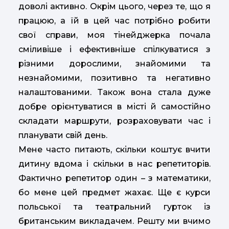
доволі активно. Окрім цього, через те, що я
працюю, а їй в цей час потрібно робити
свої справи, моя тінейджерка почала
сміливіше і ефективніше спілкуватися з
різними дорослими, знайомими та
незнайомими, позитивно та негативно
налаштованими. Також вона стала дуже
добре орієнтуватися в місті й самостійно
складати маршрути, розраховувати час і
планувати свій день.
Мене часто питають, скільки коштує вчити
дитину вдома і скільки в нас репетиторів.
Фактично репетитор один – з математики,
бо мене цей предмет жахає. Ще є курси
польської та театральний гурток із
британським викладачем. Решту ми вчимо