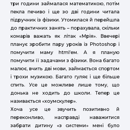
три години займалася математикою, потім
пекла печиво і ще зо дві години читала
підручник із фізики. Утомилася й перейшла
до практичних занять – порахувала, скільки
комарів важать як літак «Мрія». Ввечері
планує зробити пару уроків із Photoshop і
помучити маму html’ем. А я планую
помучити її задачами з фізики. Вона багато
малює, вчить дві мови, займається спортом
і трохи музикою. Багато гуляє і ще більше
спить. Усе це можливе лише тому, що
донька не ходить до школи. Тепер це
називається «хоумскулер».
Хоча усе це звучить позитивно й
переконливо, насправді наважитися
забрати дитину «з системи» мені було