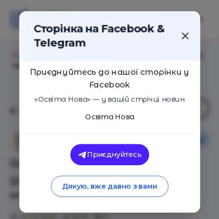
Сторінка на Facebook &
Telegram
Головна
/
Статті
/
Як я перевела доньку на домашнє
навчання. Плюси й мінуси хоумскулінга
Приєднуйтесь до нашої сторінки у
Facebook
«Освіта Нова» — у вашій стрічці новин
Освіта Нова
Особистий досвід
Лілія Бабенко
Приєднуйтесь
Як я перевела доньку на
домашнє навчання. Плюси й
Дякую, вже давно з вами
мінуси хоумскулінга
10.03.2017
5577
0