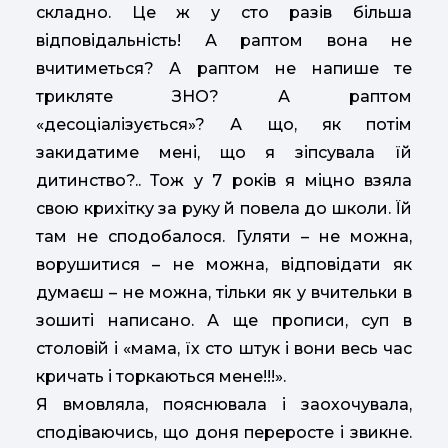
складно. Це ж у сто разів більша
відповідальність! А раптом вона не
вчитиметься? А раптом не напише те
трикляте ЗНО? А раптом
«десоціалізується»? А що, як потім
закидатиме мені, що я зіпсувала їй
дитинство?.. Тож у 7 років я міцно взяла
свою крихітку за руку й повела до школи. Їй
там не сподобалося. Гуляти – не можна,
ворушитися – не можна, відповідати як
думаєш – не можна, тільки як у вчительки в
зошиті написано. А ще прописи, суп в
столовій і «мама, їх сто штук і вони весь час
кричать і торкаються мене!!!».
Я вмовляла, пояснювала і заохочувала,
сподіваючись, що доня переросте і звикне.