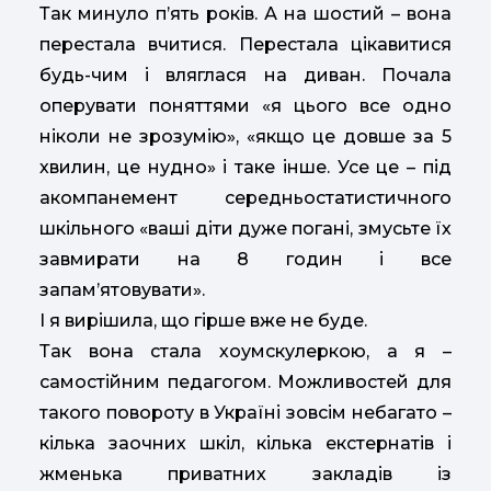
Так минуло п’ять років. А на шостий – вона
перестала вчитися. Перестала цікавитися
будь-чим і вляглася на диван. Почала
оперувати поняттями «я цього все одно
ніколи не зрозумію», «якщо це довше за 5
хвилин, це нудно» і таке інше. Усе це – під
акомпанемент середньостатистичного
шкільного «ваші діти дуже погані, змусьте їх
завмирати на 8 годин і все
запам’ятовувати».
І я вирішила, що гірше вже не буде.
Так вона стала хоумскулеркою, а я –
самостійним педагогом. Можливостей для
такого повороту в Україні зовсім небагато –
кілька заочних шкіл, кілька екстернатів і
жменька приватних закладів із