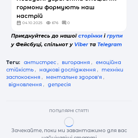
гормони формують наш
настрій
04.10.2025
676
0
Приєднуйтесь до нашої
сторінки
і
групи
у Фейсбуці, спільнот у
Viber
та
Telegram
Теги:
антистрес
,
вигорання
,
емоційна
стійкість
,
наукові дослідження
,
техніки
заспокоєння
,
ментальне здоровʼя
,
відновлення
,
депресія
ПОПУЛЯРНІ СТАТТІ
Зачекайте, поки ми завантажимо для вас
найцікавіші статті