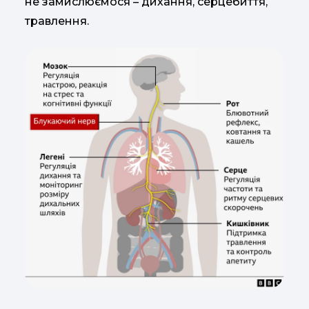
не замислюємося – дихання, серцебиття,
травлення.