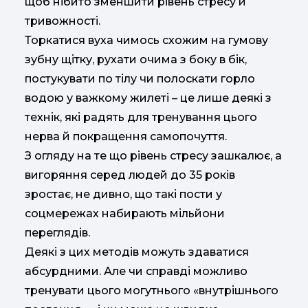
щоб нібито зменшити рівень стресу й
тривожності.
Торкатися вуха чимось схожим на гумову
зубну щітку, рухати очима з боку в бік,
постукувати по тілу чи полоскати горло
водою у важкому жилеті – це лише деякі з
технік, які радять для тренування цього
нерва й покращення самопочуття.
З огляду на те що рівень стресу зашкалює, а
вигоряння серед людей до 35 років
зростає, не дивно, що такі пости у
соцмережах набирають мільйони
переглядів.
Деякі з цих методів можуть здаватися
абсурдними. Але чи справді можливо
тренувати цього могутнього «внутрішнього