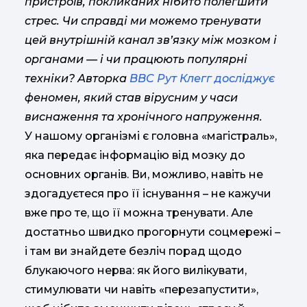
пристроїв, покликаних нібито полегшити
стрес. Чи справді ми можемо тренувати
цей внутрішній канал зв’язку між мозком і
органами — і чи працюють популярні
техніки? Авторка
BBC Рут Клегг досліджує
феномен, який став вірусним у часи
виснаження та хронічного напруження.
У нашому організмі є головна «магістраль»,
яка передає інформацію від мозку до
основних органів. Ви, можливо, навіть не
здогадуєтеся про її існування – не кажучи
вже про те, що її можна тренувати. Але
достатньо швидко прогорнути соцмережі –
і там ви знайдете безліч порад щодо
блукаючого нерва: як його вилікувати,
стимулювати чи навіть «перезапустити»,