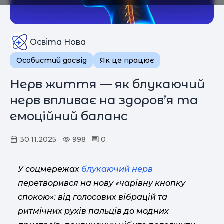
Освіта Нова
Особистий досвід
Як це працює
Нерв життя — як блукаючий
нерв впливає на здоров’я та
емоційний баланс
30.11.2025
998
0
У соцмережах
блукаючий нерв
перетворився на нову «чарівну кнопку
спокою»: від голосових вібрацій та
ритмічних рухів пальців до модних