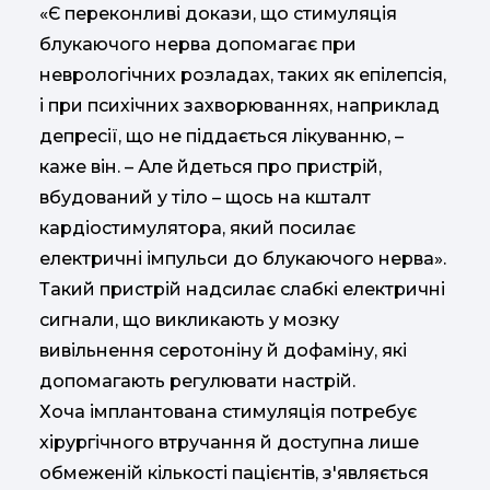
«Є переконливі докази, що стимуляція
блукаючого нерва допомагає при
неврологічних розладах, таких як епілепсія,
і при психічних захворюваннях, наприклад
депресії, що не піддається лікуванню, –
каже він. – Але йдеться про пристрій,
вбудований у тіло – щось на кшталт
кардіостимулятора, який посилає
електричні імпульси до блукаючого нерва».
Такий пристрій надсилає слабкі електричні
сигнали, що викликають у мозку
вивільнення серотоніну й дофаміну, які
допомагають регулювати настрій.
Хоча імплантована стимуляція потребує
хірургічного втручання й доступна лише
обмеженій кількості пацієнтів, з'являється