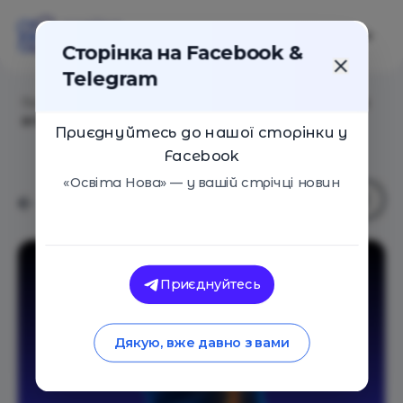
Сторінка на Facebook &
Telegram
Головна
/
Статті
/
Нерв життя — як блукаючий нерв
впливає на здоров’я та емоційний баланс
Приєднуйтесь до нашої сторінки у
Facebook
«Освіта Нова» — у вашій стрічці новин
Приєднуйтесь
Дякую, вже давно з вами