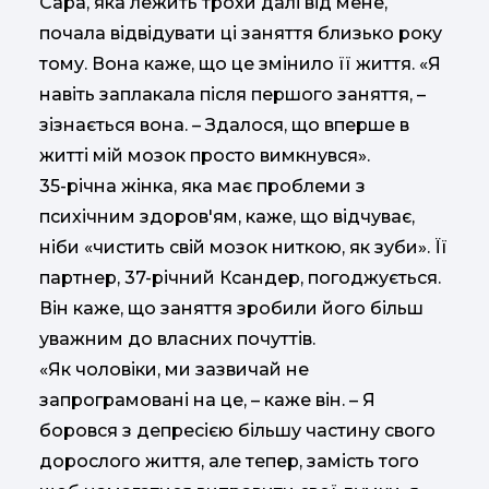
Сара, яка лежить трохи далі від мене,
почала відвідувати ці заняття близько року
тому. Вона каже, що це змінило її життя. «Я
навіть заплакала після першого заняття, –
зізнається вона. – Здалося, що вперше в
житті мій мозок просто вимкнувся».
35-річна жінка, яка має проблеми з
психічним здоров'ям, каже, що відчуває,
ніби «чистить свій мозок ниткою, як зуби». Її
партнер, 37-річний Ксандер, погоджується.
Він каже, що заняття зробили його більш
уважним до власних почуттів.
«Як чоловіки, ми зазвичай не
запрограмовані на це, – каже він. – Я
боровся з депресією більшу частину свого
дорослого життя, але тепер, замість того