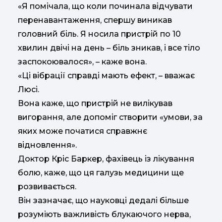
«Я помічала, що коли починала відчувати
перенавантаження, спершу виникав
головний біль. Я носила пристрій по 10
хвилин двічі на день – біль зникав, і все тіло
заспокоювалося», – каже вона.
«Ці вібрації справді мають ефект, – вважає
Люсі.
Вона каже, що пристрій не вилікував
вигорання, але допоміг створити «умови, за
яких може початися справжнє
відновлення».
Доктор Кріс Баркер, фахівець із лікування
болю, каже, що ця галузь медицини ще
розвивається.
Він зазначає, що науковці дедалі більше
розуміють важливість блукаючого нерва,