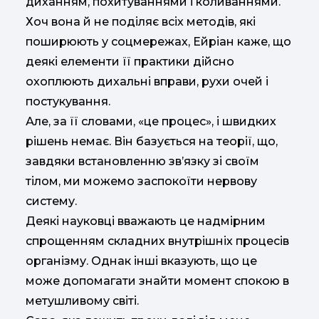
диханням, похитуваннями і коливаннями.
Хоч вона й не поділяє всіх методів, які
поширюють у соцмережах, Ейріан каже, що
деякі елементи її практики дійсно
охоплюють дихальні вправи, рухи очей і
постукування.
Але, за її словами, «це процес», і швидких
рішень немає. Він базується на теорії, що,
завдяки встановленню звʼязку зі своїм
тілом, ми можемо заспокоїти нервову
систему.
Деякі науковці вважають це надмірним
спрощенням складних внутрішніх процесів
організму. Однак інші вказують, що це
може допомагати знайти момент спокою в
метушливому світі.