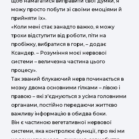
щоб намагатися виправити свої думки, я
можу просто побути зі своїми емоціями й
прийняти їх».
«Коли мені стає занадто важко, я можу
трохи відступити від роботи, піти на
пробіжку, вибратися в гори, – додає
Ксандер. – Розуміння моєї нервової
системи – величезна частина цього
процесу».
Так званий блукаючий нерв починається в
мозку двома основними гілками – лівою і
правою – які з'єднуються з усіма головними
органами, постійно передаючи життєво
важливу інформацію в обидва боки.
Він є частиною вегетативної нервової
системи, яка контролює функції, про які ми