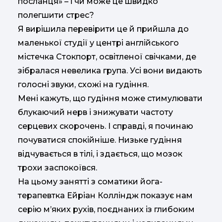
посланця» – і чи може це швидко
полегшити стрес?
Я вирішила перевірити це й прийшла до
маленької студії у центрі англійського
містечка Стокпорт, освітленої свічками, де
зібралася невелика група. Усі вони видають
голосні звуки, схожі на гудіння.
Мені кажуть, що гудіння може стимулювати
блукаючий нерв і знижувати частоту
серцевих скорочень. І справді, я починаю
почуватися спокійніше. Низьке гудіння
відчувається в тілі, і здається, що мозок
трохи заспокоївся.
На цьому занятті з соматики йога-
терапевтка Ейріан Колліндж показує нам
серію м’яких рухів, поєднаних із глибоким