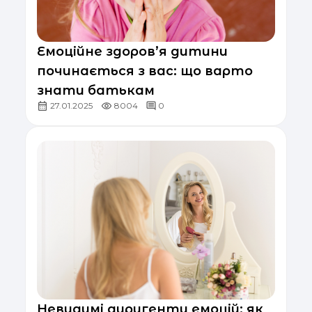
Емоційне здоров’я дитини
починається з вас: що варто
знати батькам
27.01.2025
8004
0
Невидимі диригенти емоцій: як