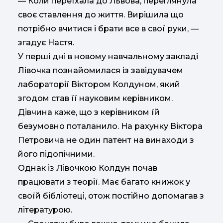
— Коли переїхала до Львова, переглянула
своє ставлення до життя. Вирішила що
потрібно вчитися і брати все в свої руки, —
згадує Настя.
У перші дні в новому навчальному закладі
Лівочка познайомилася із завідувачем
лабораторії Віктором Колдуном, який
згодом став її науковим керівником.
Дівчина каже, що з керівником їй
безумовно поталанило. На рахунку Віктора
Петровича не один патент на винаходи з
його підопічними.
Однак із Лівочкою Колдун почав
працювати з теорії. Має багато книжок у
своїй бібліотеці, отож постійно допомагав з
літературою.