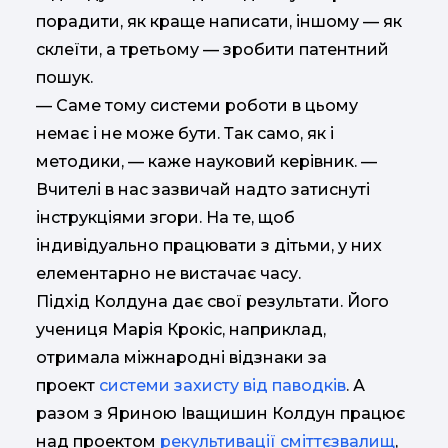
порадити, як краще написати, іншому — як
склеїти, а третьому — зробити патентний
пошук.
— Саме тому системи роботи в цьому
немає і не може бути. Так само, як і
методики, — каже науковий керівник. —
Вчителі в нас зазвичай надто затиснуті
інструкціями згори. На те, щоб
індивідуально працювати з дітьми, у них
елементарно не вистачає часу.
Підхід Колдуна дає свої результати. Його
учениця Марія Крокіс, наприклад,
отримала міжнародні відзнаки за
проект
системи захисту від паводків
. А
разом з Яриною Іващишин Колдун працює
над проектом
рекультивації сміттєзвалищ
,