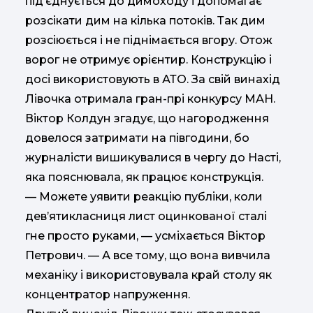
під’єднується до димоходу і допомагає
розсікати дим на кілька потоків. Так дим
розсіюється і не піднімається вгору. Отож
ворог не отримує орієнтир. Конструкцію і
досі використовують в АТО. За свій винахід
Лівочка отримала гран-прі конкурсу МАН.
Віктор Колдун згадує, що нагородження
довелося затримати на півгодини, бо
журналісти вишикувалися в чергу до Насті,
яка пояснювала, як працює конструкція.
— Можете уявити реакцію публіки, коли
дев’ятикласниця лист оцинкованої сталі
гне просто руками, — усміхається Віктор
Петрович. — А все тому, що вона вивчила
механіку і використовувала край столу як
концентратор напруження.