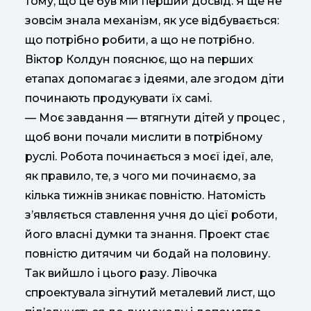
тому, що це був мій перший досвід. Я ще не
зовсім знала механізм, як усе відбувається:
що потрібно робити, а що не потрібно.
Віктор Колдун пояснює, що на перших
етапах допомагає з ідеями, але згодом діти
починають продукувати їх самі.
— Моє завдання — втягнути дітей у процес ,
щоб вони почали мислити в потрібному
руслі. Робота починається з моєї ідеї, але,
як правило, те, з чого ми починаємо, за
кілька тижнів зникає повністю. Натомість
з’являється ставлення учня до цієї роботи,
його власні думки та знання. Проект стає
повністю дитячим чи бодай на половину.
Так вийшло і цього разу. Лівочка
спроектувала зігнутий металевий лист, що