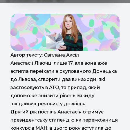
07.12.2017
5006
0
Автор тексту: Світлана Аксіл
Анастасії Лівочці лише 17, але вона вже
встигла переїхати з окупованого Донецька
до Львова, створити два винаходи, які
застосовують в АТО, та прилад, який
допоможе знизити рівень викиду
шкідливих речовин у довкілля.
Другий рік поспіль Анастасія отримує
президентську стипендію як переможниця
конкурсів МАН, а цього року вступила до