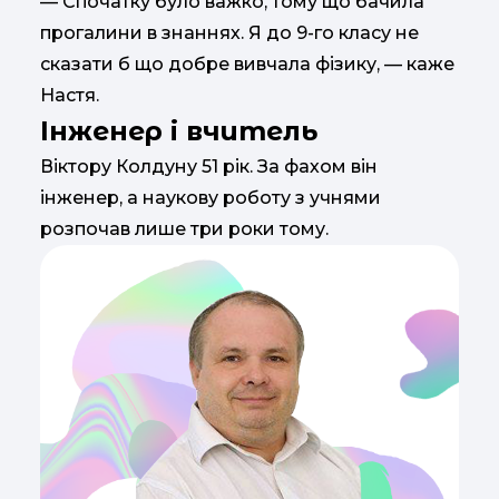
— Спочатку було важко, тому що бачила
прогалини в знаннях. Я до 9-го класу не
сказати б що добре вивчала фізику, — каже
Настя.
Інженер і вчитель
Віктору Колдуну 51 рік. За фахом він
інженер, а наукову роботу з учнями
розпочав лише три роки тому.