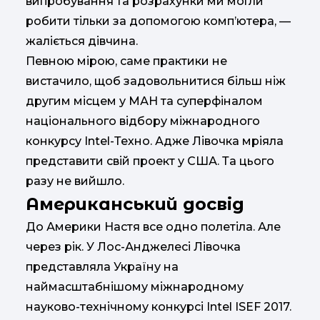
випробування та розрахунки ми могли
робити тільки за допомогою комп’ютера, —
жаліється дівчина.
Певною мірою, саме практики не
вистачило, щоб задовольнитися більш ніж
другим місцем у МАН та суперфіналом
національного відбору міжнародного
конкурсу Intel-Техно. Адже Лівочка мріяла
представити свій проект у США. Та цього
разу не вийшло.
Американський досвід
До Америки Настя все одно полетіла. Але
через рік. У Лос-Анджелесі Лівочка
представляла Україну на
наймасштабнішому міжнародному
науково-технічному конкурсі Intel ISEF 2017.